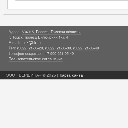
Адрес:
634015, Россия, Томская область,
г. Томск, проезд Вилюйский 1-й, 4
E-mail:
usk@bk.ru
Тел:
(3822) 21-05-28
,
(3822) 21-05-38
,
(3822) 21-05-48
Телефон секретаря:
+7 900 921 05 49
Пользовательское соглашение
ООО «ВЕРШИНА» © 2025 |
Карта сайта