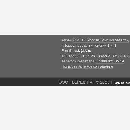
Адрес:
634015, Россия, Томская область,
г. Томск, проезд Вилюйский 1-й, 4
E-mail:
usk@bk.ru
Тел:
(3822) 21-05-28
,
(3822) 21-05-38
,
(38
Телефон секретаря:
+7 900 921 05 49
Пользовательское соглашение
ООО «ВЕРШИНА» © 2025 |
Карта с