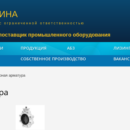
Перейти к
основному
ИНА
содержанию
с ограниченной ответственностью
поставщик промышленного оборудования
ИИ
ПРОДУКЦИЯ
АБЗ
ЛИЗИН
СОБСТВЕННОЕ ПРОИЗВОДСТВО
ВАКАН
рная арматура
ра