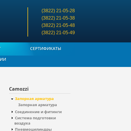
(3822)
21-05-28
Контакты в шапке сайта
(3822)
21-05-38
(3822)
21-05-48
(3822)
21-05-49
Г
СЕРТИФИКАТЫ
СИИ
Camozzi
Запорная арматура
Запорная арматура
Соединение и фитинги
Система подготовки
воздуха
Пневмоцилиндры