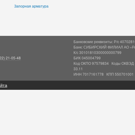
Запорная арматура
Банковские реквизиты: Р/c 40702
Банк: СИБИРСКИЙ ФИЛИАЛ АО «Р
К/с 30101810300000000799
22) 21-05-48
БИК 045004799
Код ОКПО 97579834 Коды ОКВЭД 46.69
33.11
ИНН 7017161778 КПП 550701001
айта