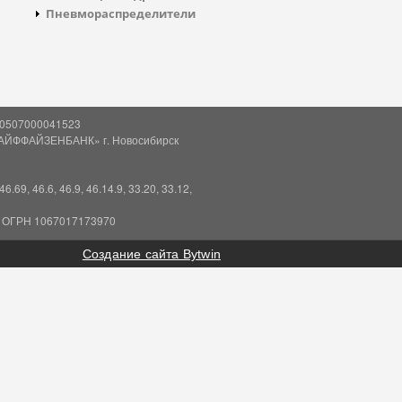
Пневмораспределители
810507000041523
АЙФФАЙЗЕНБАНК» г. Новосибирск
, 46.6, 46.9, 46.14.9, 33.20, 33.12,
 ОГРН 1067017173970
Создание сайта Bytwin