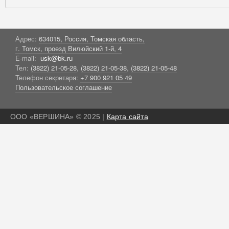
Адрес:
634015, Россия, Томская область,
г. Томск, проезд Вилюйский 1-й, 4
E-mail:
usk@bk.ru
Тел:
(3822) 21-05-28
,
(3822) 21-05-38
,
(3822) 21-05-48
Телефон секретаря:
+7 900 921 05 49
Пользовательское соглашение
ООО «ВЕРШИНА» © 2025 |
Карта сайта