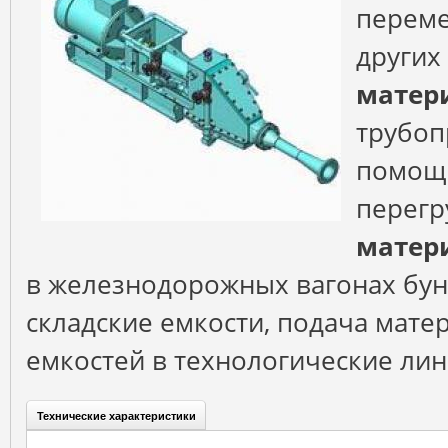
перем
других
матер
трубоп
помощи
перегр
матер
в железнодорожных вагонах бун
складские емкости, подача мате
емкостей в технологические лин
Технические характеристики
(активная
Характеристики
вкладка)