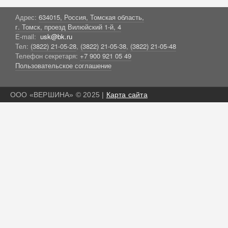
Адрес:
634015, Россия, Томская область,
г. Томск, проезд Вилюйский 1-й, 4
E-mail:
usk@bk.ru
Тел:
(3822) 21-05-28
,
(3822) 21-05-38
,
(3822) 21-05-48
Телефон секретаря:
+7 900 921 05 49
Пользовательское соглашение
ООО «ВЕРШИНА» © 2025 |
Карта сайта