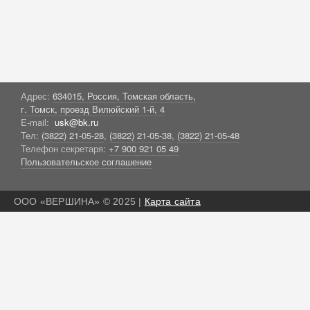
Адрес:
634015, Россия, Томская область,
г. Томск, проезд Вилюйский 1-й, 4
E-mail:
usk@bk.ru
Тел:
(3822) 21-05-28
,
(3822) 21-05-38
,
(3822) 21-05-48
Телефон секретаря:
+7 900 921 05 49
Пользовательское соглашение
ООО «ВЕРШИНА» © 2025 |
Карта сайта