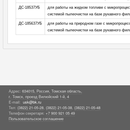
ДС-18537УБ
для работы на жидком топливе с микропроцес
системой пылеочистки на базе рукавного фил
ДС-185637УБ
для работы на природном газе с микропроцес
системой пылеочистки на базе рукавного фил
Адрес:
634015, Россия, Томская область,
г. Томск, проезд Вилюйский 1-й, 4
E-mail:
usk@bk.ru
Тел:
(3822) 21-05-28
,
(3822) 21-05-38
,
(3822) 21-05-48
Телефон секретаря:
+7 900 921 05 49
Пользовательское соглашение