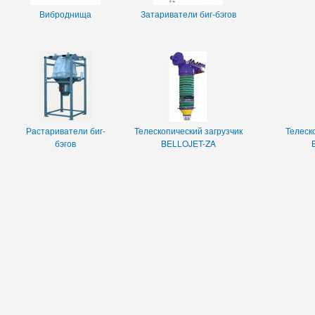
Виброднища
Затариватели биг-бэгов
Растариватели биг-
Телескопический загрузчик
Телеск
бэгов
BELLOJET-ZA