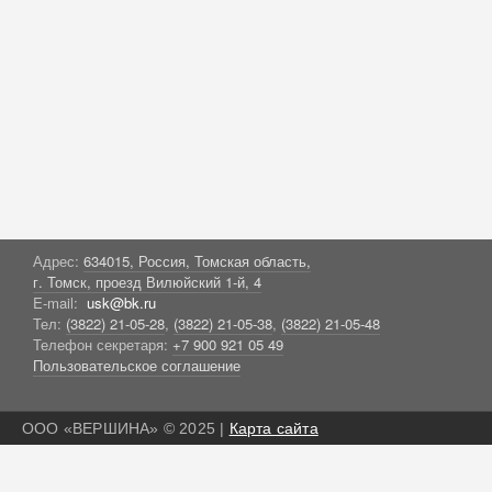
Адрес:
634015, Россия, Томская область,
г. Томск, проезд Вилюйский 1-й, 4
E-mail:
usk@bk.ru
Тел:
(3822) 21-05-28
,
(3822) 21-05-38
,
(3822) 21-05-48
Телефон секретаря:
+7 900 921 05 49
Пользовательское соглашение
ООО «ВЕРШИНА» © 2025 |
Карта сайта