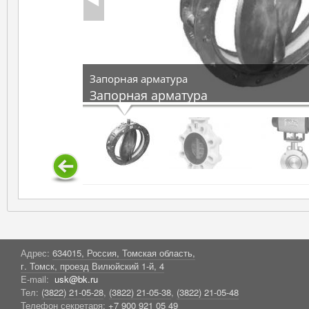
Запорная арматура
Запорная арматура
Адрес:
634015, Россия, Томская область,
г. Томск, проезд Вилюйский 1-й, 4
E-mail:
usk@bk.ru
Тел:
(3822) 21-05-28
,
(3822) 21-05-38
,
(3822) 21-05-48
Телефон секретаря:
+7 900 921 05 49