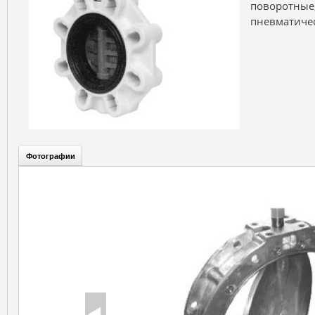
поворотные
пневматичес
Фотографии
(активная
Характеристики
вкладка)