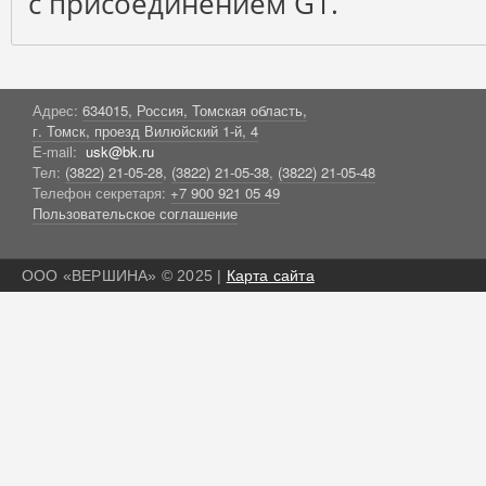
с присоединением G1.
Адрес:
634015, Россия, Томская область,
г. Томск, проезд Вилюйский 1-й, 4
E-mail:
usk@bk.ru
Тел:
(3822) 21-05-28
,
(3822) 21-05-38
,
(3822) 21-05-48
Телефон секретаря:
+7 900 921 05 49
Пользовательское соглашение
ООО «ВЕРШИНА» © 2025 |
Карта сайта